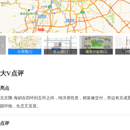
位置图(1)
区位图(1)
楼座沙盘图(2)
户型
大V点评
亮点
北京隅·海岄在四环到五环之间，纯洋房性质，精装修交付，旁边有京成
园环抱，生态又宜居。
点评