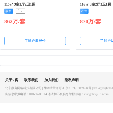
115㎡ 3室2厅2卫1厨
116㎡ 3室2厅2卫1厨
主力
在售
在售
862万/套
870万/套
了解户型报价
了解户
关于V房
联系我们
加入我们
隐私声明
北京微房网络科技有限公司 | 网络经营许可证 京ICP备18059234号 | © Copyright©20
良信息举报电话：010-56208114 违法和不良信息举报邮箱：vfang666@163.com