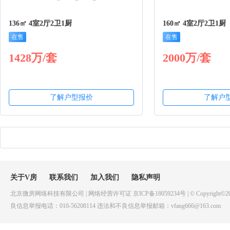
136㎡ 4室2厅2卫1厨
160㎡ 4室2厅2卫1厨
在售
在售
1428万/套
2000万/套
了解户型报价
了解户
关于V房
联系我们
加入我们
隐私声明
北京微房网络科技有限公司 | 网络经营许可证 京ICP备18059234号 | © Copyright©20
良信息举报电话：010-56208114 违法和不良信息举报邮箱：vfang666@163.com