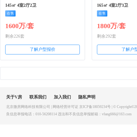
145㎡ 4室2厅2卫
165㎡ 4室2厅3卫
在售
在售
1600万/套
1800万/套
剩余226套
剩余292套
了解户型报价
了解户
关于V房
联系我们
加入我们
隐私声明
北京微房网络科技有限公司 | 网络经营许可证 京ICP备18059234号 | © Copyright©20
良信息举报电话：010-56208114 违法和不良信息举报邮箱：vfang666@163.com