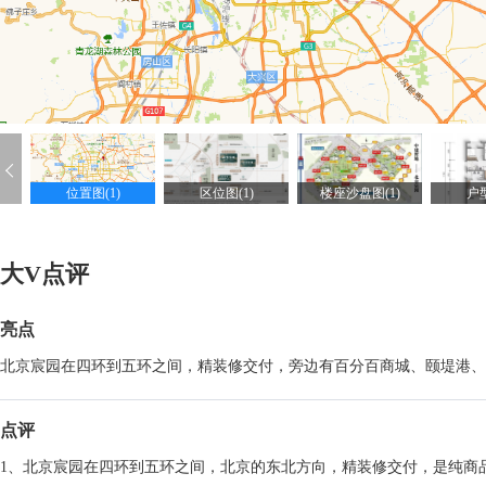
位置图(1)
区位图(1)
楼座沙盘图(1)
户型
大V点评
亮点
北京宸园在四环到五环之间，精装修交付，旁边有百分百商城、颐堤港、
点评
1、北京宸园在四环到五环之间，北京的东北方向，精装修交付，是纯商