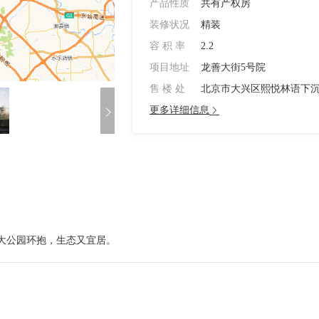
产品性质
共有产权房
装修状况
精装
容 积 率
2.2
项目地址
龙善大街5号院
售 楼 处
北京市大兴区熙悦林语下
更多详细信息
大公园环抱，生态又宜居。