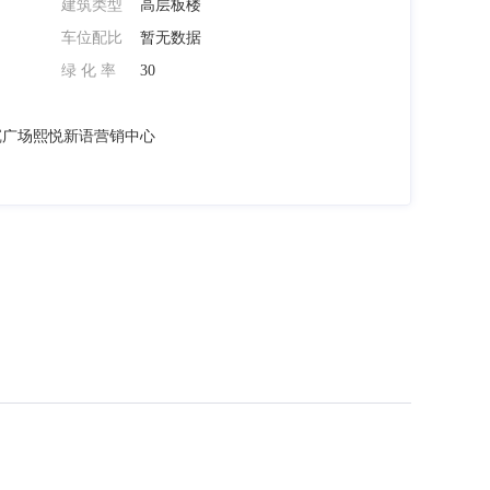
建筑类型
高层板楼
微信扫码分享
车位配比
暂无数据
绿 化 率
30
沉广场熙悦新语营销中心