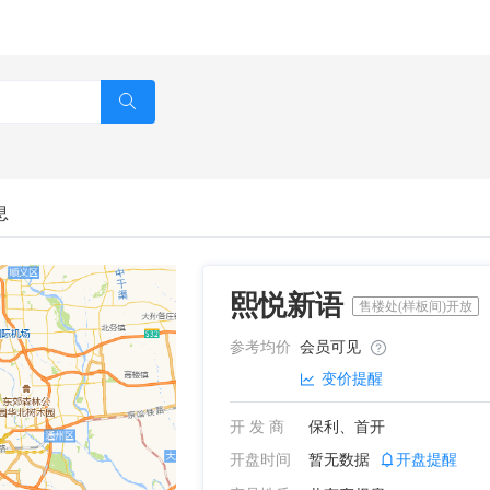
息
熙悦新语
售楼处(样板间)开放
参考均价
会员可见
变价提醒
开 发 商
保利、首开
开盘时间
暂无数据
开盘提醒