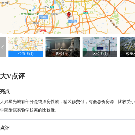
位置图(1)
售楼处(6)
区位图(1)
楼座沙
大V点评
亮点
大兴星光城有部分是纯洋房性质，精装修交付，有低总价房源，比较受小
学院附属实验学校离的比较近。
点评