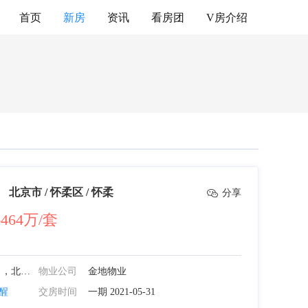
首页
新房
资讯
看房团
V房介绍
北京市 / 怀柔区 / 怀柔
分享
-464万/套
微信扫码分享
北京北科置地有限责任公司，北京北控城市开发有限公司
物业公司
金地物业
醒
交房时间
一期
2021-05-31