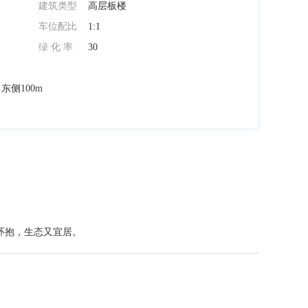
建筑类型
高层板楼
车位配比
1:1
绿 化 率
30
侧100m
环抱，生态又宜居。