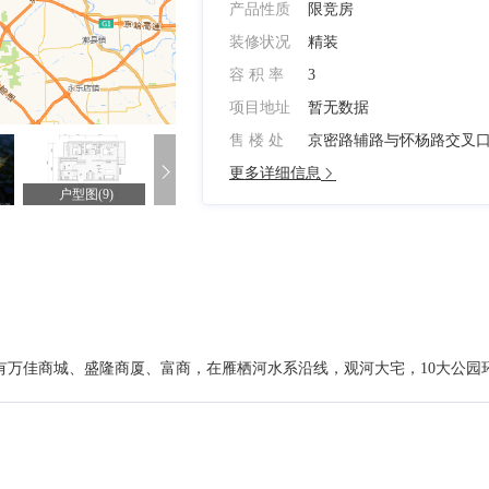
产品性质
限竞房
装修状况
精装
容 积 率
3
项目地址
暂无数据
售 楼 处
京密路辅路与怀杨路交叉口东
更多详细信息
户型图(9)
效果图(18)
有万佳商城、盛隆商厦、富商，在雁栖河水系沿线，观河大宅，10大公园