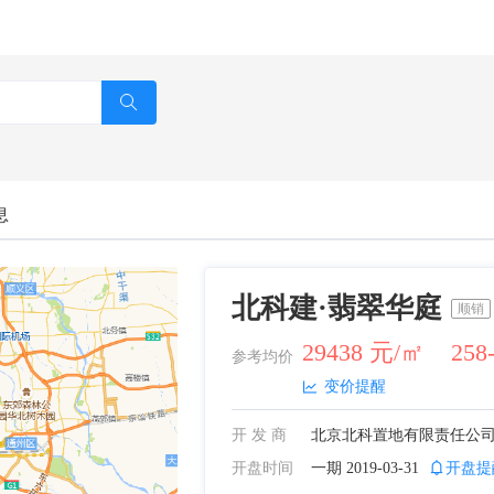
息
北科建·翡翠华庭
顺销
29438 元/㎡
258
参考均价
变价提醒
开 发 商
开盘时间
一期
2019-03-31
开盘提