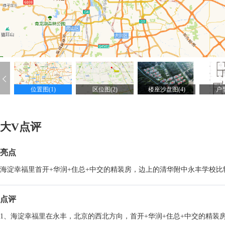
位置图(1)
区位图(2)
楼座沙盘图(4)
户型
大V点评
亮点
海淀幸福里首开+华润+住总+中交的精装房，边上的清华附中永丰学校
点评
1、海淀幸福里在永丰，北京的西北方向，首开+华润+住总+中交的精装