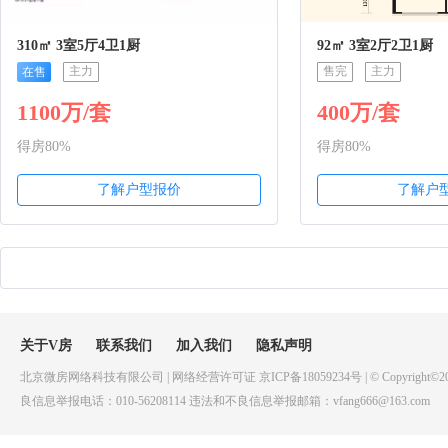
310㎡ 3室5厅4卫1厨
92㎡ 3室2厅2卫1厨
主力
售完
主力
在售
1100万/套
400万/套
得房80%
得房80%
了解户型报价
了解户
关于V房
联系我们
加入我们
隐私声明
北京微房网络科技有限公司 | 网络经营许可证 京ICP备18059234号 | © Copyright©20
良信息举报电话：010-56208114 违法和不良信息举报邮箱：vfang666@163.com