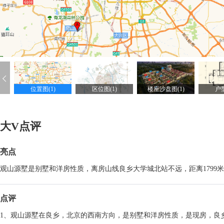
位置图(1)
区位图(1)
楼座沙盘图(1)
户型
大V点评
亮点
观山源墅是别墅和洋房性质，离房山线良乡大学城北站不远，距离179
点评
1、观山源墅在良乡，北京的西南方向，是别墅和洋房性质，是现房，良