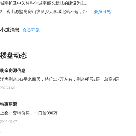
城南扩及中关村科学城南部长新城的建设为主。
2、观山源墅离房山线良乡大学城北站不远，距...
会员可见
小道消息
会员可见
楼盘动态
剩余房源信息
洋房剩余142平米四居，特价537万左右，剩余楼层2层，总高9层
2022-11-01
特惠房源
上叠一套特价房，一口价990万
2022-09-07