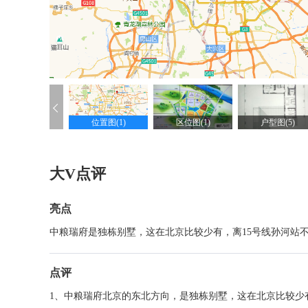
位置图(1)
区位图(1)
户型图(5)
大V点评
亮点
中粮瑞府是独栋别墅，这在北京比较少有，离15号线孙河站不
点评
1、中粮瑞府北京的东北方向，是独栋别墅，这在北京比较少