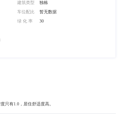
建筑类型
独栋
微信扫码分享
车位配比
暂无数据
绿 化 率
30
米
度只有1.0，居住舒适度高。