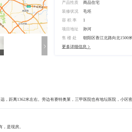
产品性质
商品住宅
装修状况
毛坯
容 积 率
1
项目地址
孙河
售 楼 处
朝阳区香江北路向北1500
更多详细信息
远，距离1362米左右。旁边有赛特奥莱，三甲医院也有地坛医院，小区密
有，是现房。