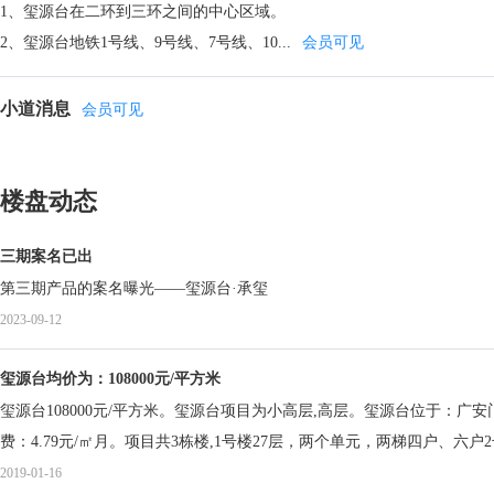
1、玺源台在二环到三环之间的中心区域。
2、玺源台地铁1号线、9号线、7号线、10...
会员可见
小道消息
会员可见
楼盘动态
三期案名已出
第三期产品的案名曝光——玺源台·承玺
2023-09-12
玺源台均价为：108000元/平方米
玺源台108000元/平方米。玺源台项目为小高层,高层。玺源台位于：广安门
费：4.79元/㎡月。项目共3栋楼,1号楼27层，两个单元，两梯四户、六
学、北京第二实验小学、第十四中学、第六十六中学、北京市八中、北京
2019-01-16