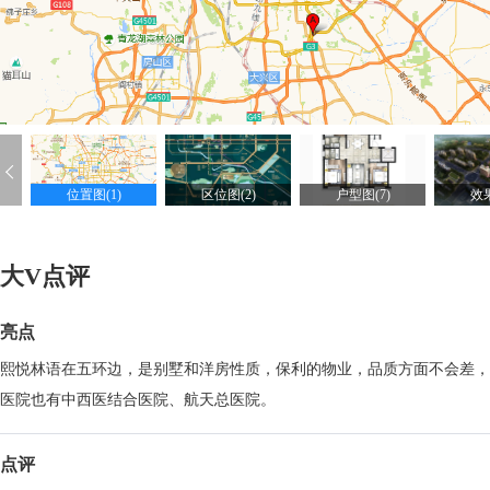
位置图(1)
区位图(2)
户型图(7)
效果
大V点评
亮点
熙悦林语在五环边，是别墅和洋房性质，保利的物业，品质方面不会差，
医院也有中西医结合医院、航天总医院。
点评