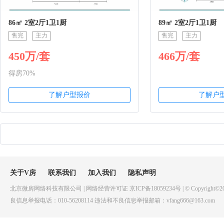
86㎡ 2室2厅1卫1厨
89㎡ 2室2厅1卫1厨
售完
主力
售完
主力
450万/套
466万/套
得房70%
了解户型报价
了解户
关于V房
联系我们
加入我们
隐私声明
北京微房网络科技有限公司 | 网络经营许可证 京ICP备18059234号 | © Copyright©20
良信息举报电话：010-56208114 违法和不良信息举报邮箱：vfang666@163.com