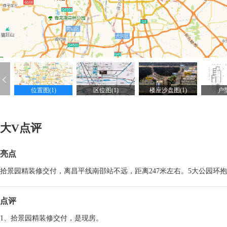
位置图(1)
区位图(1)
楼座沙盘图(1)
户型
大V点评
亮点
拾景园精装修交付，离昌平线南邵站不远，距离247米左右。5大公园环
点评
1、拾景园精装修交付，是现房。