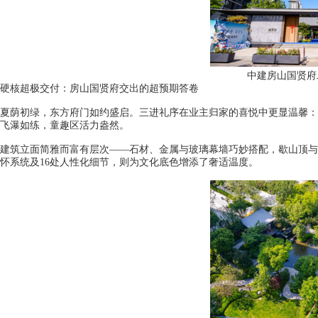
中建房山国贤府
硬核超极交付：房山国贤府交出的超预期答卷
夏荫初绿，东方府门如约盛启。三进礼序在业主归家的喜悦中更显温馨：
飞瀑如练，童趣区活力盎然。
建筑立面简雅而富有层次——石材、金属与玻璃幕墙巧妙搭配，歇山顶与
怀系统及16处人性化细节，则为文化底色增添了奢适温度。