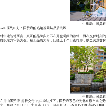
中建房山国贤府
从叫座到叫好：国贤府的热销基因与品质共识
对中建智地而言，真正的品牌实力不在开盘瞬间的热销，而在交付时刻的
府以东方审美为魂、精工品质为骨，历经上千个日夜打磨，以全实景交付作
中建房山国贤府
在房山国贤府“超极交付”的口碑助推下，国贤府系已成为北京楼市当之无愧
套，居昌平区TOP1、北京市TOP2；国贤府PARK首开15天到访超5000