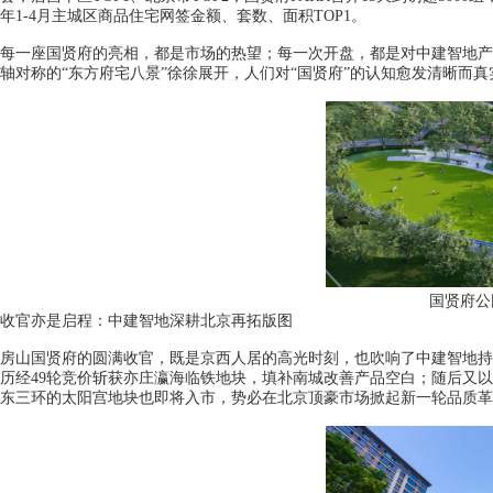
年1-4月主城区商品住宅网签金额、套数、面积TOP1。
每一座国贤府的亮相，都是市场的热望；每一次开盘，都是对中建智地产品
轴对称的“东方府宅八景”徐徐展开，人们对“国贤府”的认知愈发清晰而真实
国贤府公
收官亦是启程：中建智地深耕北京再拓版图
房山国贤府的圆满收官，既是京西人居的高光时刻，也吹响了中建智地持
历经49轮竞价斩获亦庄瀛海临铁地块，填补南城改善产品空白；随后又
东三环的太阳宫地块也即将入市，势必在北京顶豪市场掀起新一轮品质革