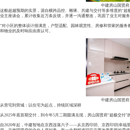
中建房山国贤府
这般超越预期的实景，源自横跨品控、雕琢、共建与交付等多维度的“超极
业主座谈会，累计收集近万条反馈，并逐一沟通整改，巩固了业主对服务
“对小区的整体设计很满意，户型适配、园林观赏性、房修和管家的服务
和物业的及时响应由衷认可。
中建房山国贤府
从营宅到营城：以住宅为起点，持续区域深耕
从2025年底首期交付，到今年5月二期圆满兑现，房山国贤府“超极交
自2020年起，中建智地在京西连落六子——从京西印玥、京西印玥|幸