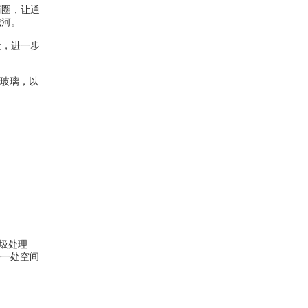
商圈，让通
城河。
段，进一步
白玻璃，以
垃圾处理
每一处空间