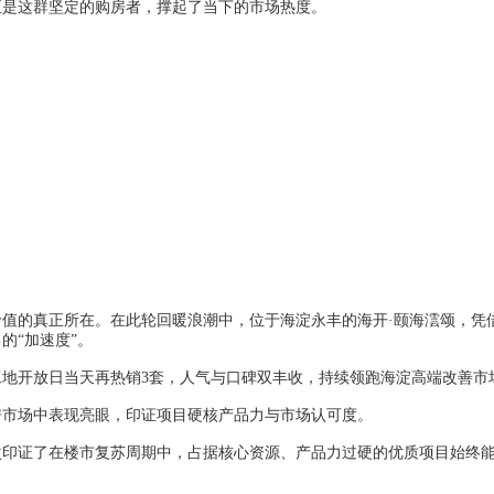
正是这群坚定的购房者，撑起了当下的市场热度。
值的真正所在。在此轮回暖浪潮中，位于海淀永丰的海开·颐海澐颂，凭
的“加速度”。
日工地开放日当天再热销3套，人气与口碑双丰收，持续领跑海淀高端改善市
房市场中表现亮眼，印证项目硬核产品力与市场认可度。
次印证了在楼市复苏周期中，占据核心资源、产品力过硬的优质项目始终