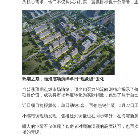
为核心需求。他们不仅购买力扎实，置换目标也十分清晰，
热潮之巅，颐海澐颂演绎单日“现象级”去化
当普涨预期点燃市场情绪，顶尖购买力的流向则精准揭示了价
项目价值，成功将市场热度转化为实际销量，跑出了属于自己
近日项目捷报频传，单日劲销5套，再创热销佳绩；3月27
小编暗访现场发现，售楼处到访量也在同步攀升，在海淀新
骄人的业绩不仅体现了购房者对颐海澐颂的高度认可，也再
场的青睐。