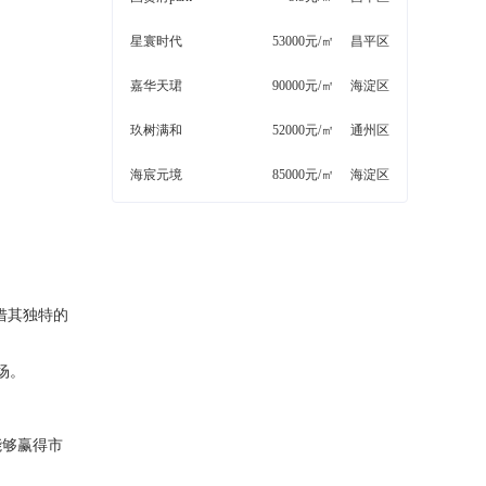
星寰时代
53000元/㎡
昌平区
嘉华天珺
90000元/㎡
海淀区
玖树满和
52000元/㎡
通州区
海宸元境
85000元/㎡
海淀区
借其独特的
场。
能够赢得市