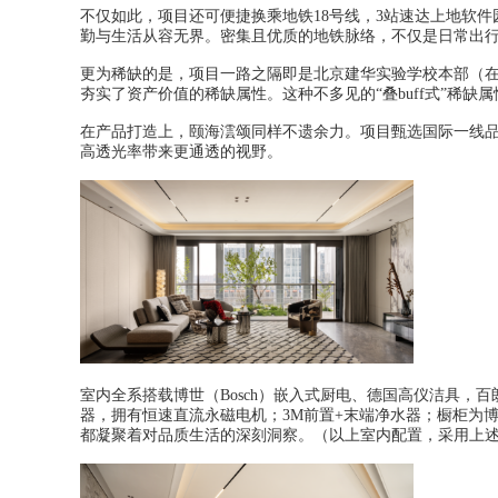
不仅如此，项目还可便捷换乘地铁18号线，3站速达上地软件
勤与生活从容无界。密集且优质的地铁脉络，不仅是日常出
更为稀缺的是，项目一路之隔即是北京建华实验学校本部（
夯实了资产价值的稀缺属性。这种不多见的“叠buff式”稀
在产品打造上，颐海澐颂同样不遗余力。项目甄选国际一线品
高透光率带来更通透的视野。
室内全系搭载博世（Bosch）嵌入式厨电、德国高仪洁具，百
器，拥有恒速直流永磁电机；3M前置+末端净水器；橱柜为
都凝聚着对品质生活的深刻洞察。（以上室内配置，采用上