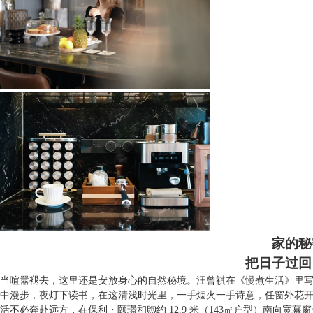
家的秘
把日子过回
当喧嚣褪去，这里还是安放身心的自然秘境。汪曾祺在《慢煮生活》里写
中漫步，夜灯下读书，在这清浅时光里，一手烟火一手诗意，任窗外花开
活不必奔赴远方，在保利
・
颐璟和煦约 12.9 米（143㎡户型）南向宽