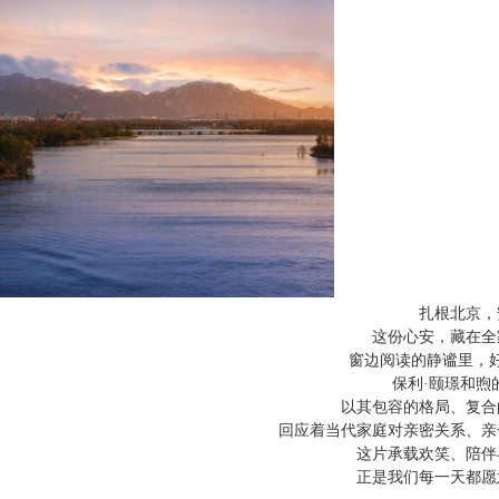
扎根北京，
这份心安，藏在全
窗边阅读的静谧里，
保利·颐璟和煦
以其包容的格局、复合
回应着当代家庭对亲密关系、亲
这片承载欢笑、陪伴与
正是我们每一天都愿