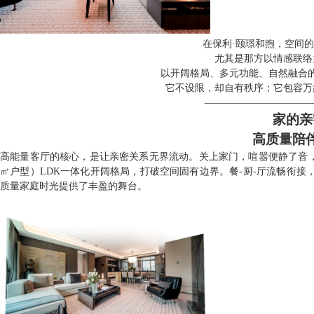
在保利·颐璟和煦，空间
尤其是那方以情感联络
以开阔格局、多元功能、自然融合
它不设限，却自有秩序；它包容万
———————————
家的亲
高质量陪
高能量客厅的核心，是让亲密关系无界流动。关上家门，喧嚣便静了音，连
㎡户型）LDK一体化开阔格局，打破空间固有边界。餐-厨-厅流畅衔
质量家庭时光提供了丰盈的舞台。