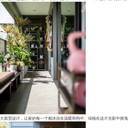
大面宽设计，让家的每一寸都沐浴在温暖和煦中。绿植在这片光影中摇曳