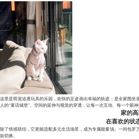
这里是萌宠追逐玩具的乐园，欢快的足迹画出幸福的轨迹；是全家围坐
人的“童话城堡”。空间的延伸与视觉的穿透，让每一次互动、每一个眼
家的高
在喜欢的状
除了情感联结，它更能适配多元生活场景，成为专属能量场。一间包罗
如切换。